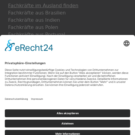
Fachkräfte im Ausland finden
Fachkräfte aus Brasilien
Fachkräfte aus Indien
Fachkräfte aus Polen
Fachkräfte aus Portugal
Fachkräfte aus Rumänien
Fachkräfte aus Spanien
Fachkräfte aus der Türkei
Fachkräfte aus der Ukraine
Impressum
Datenschutz
Kontakt
Azubimangel? Duale
© 2026 SCOUTMENT. Alle Rechte vorbehalten.
Studenten gesucht?