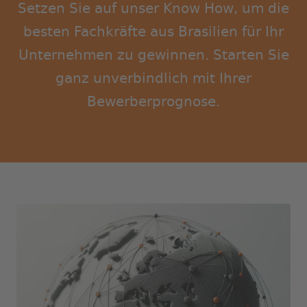
Setzen Sie auf unser Know How, um die
besten Fachkräfte aus Brasilien für Ihr
Unternehmen zu gewinnen. Starten Sie
ganz unverbindlich mit Ihrer
Bewerberprognose.